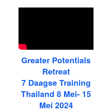
Greater Potentials
Retreat
7 Daagse Training
Thailand 8 Mei- 15
Mei 2024