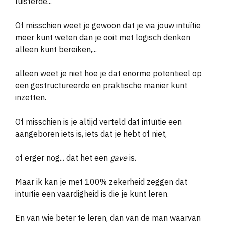
luisterde...
O
f misschien weet je gewoon dat je via jouw intu
ï
tie
meer kunt weten dan je ooit met logisch denken
alleen kunt bereiken,...
alleen weet je niet hoe je dat enorme potentieel op
een gestructureerde en praktische manier kunt
inzetten.
Of misschien is je altijd verteld dat intu
ï
tie een
aangeboren iets is, iets dat je hebt of niet,
of erger nog... dat het een
gave
is.
Maar ik kan je met 100% zekerheid zeggen dat
intu
ï
tie een vaardigheid is die je kunt leren.
E
n van wie beter te leren, dan van de man waarvan