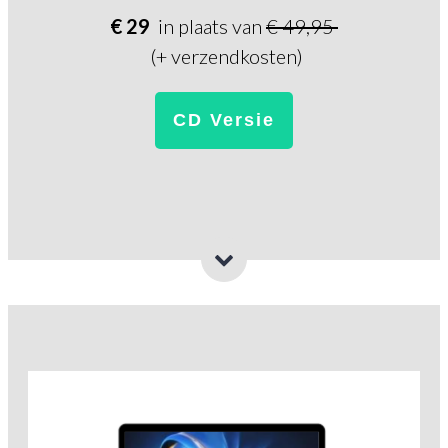
€ 29
in plaats van
€ 49,95
(+ verzendkosten)
CD Versie