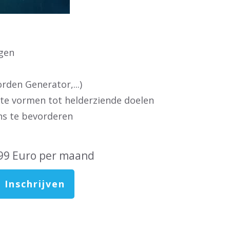
jgen
den Generator,...)
 te vormen tot helderziende doelen
ns te bevorderen
99 Euro per maand
 Inschrijven