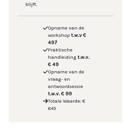
blijft.
Opname van de
workshop
t.w.v €
497
Praktische
handleiding
t.w.v.
€ 49
Opname van de
vraag- en
antwoordsessie
t.w.v.
€ 99
Totale Waarde: €
645