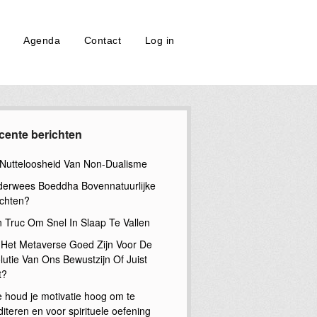
Agenda
Contact
Log in
cente berichten
Nutteloosheid Van Non-Dualisme
erwees Boeddha Bovennatuurlijke
chten?
n Truc Om Snel In Slaap Te Vallen
 Het Metaverse Goed Zijn Voor De
lutie Van Ons Bewustzijn Of Juist
t?
 houd je motivatie hoog om te
iteren en voor spirituele oefening