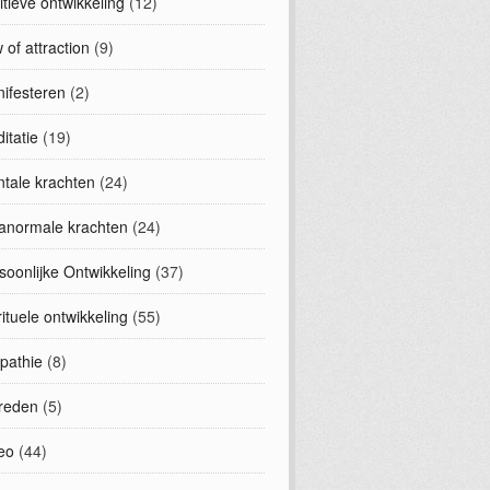
uitieve ontwikkeling
(12)
 of attraction
(9)
ifesteren
(2)
itatie
(19)
tale krachten
(24)
anormale krachten
(24)
soonlijke Ontwikkeling
(37)
rituele ontwikkeling
(55)
epathie
(8)
treden
(5)
eo
(44)