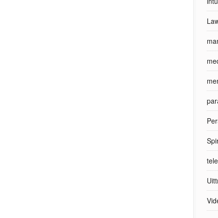
int
Law
man
med
men
par
Per
Spi
tel
Uit
Vid