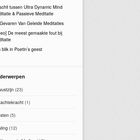
schil tussen Ultra Dynamic Mind
itatie & Passieve Meditatie
Gevaren Van Geleide Meditaties
deo] De meest gemaakte fout bij
itatie
 blik in Poetin’s geest
derwerpen
ustzijn
(23)
achtekracht
(1)
sten
(5)
ling
(12)