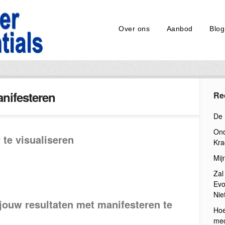
Over ons
Aanbod
Blog
nifesteren
Re
De 
Ond
 te visualiseren
Kra
Mij
Zal
Evo
Nie
ouw resultaten met manifesteren te
Hoe
med