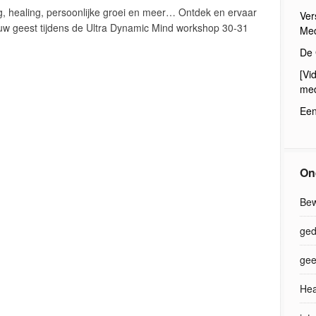
ng, healing, persoonlijke groei en meer… Ontdek en ervaar
Ver
w geest tijdens de Ultra Dynamic Mind workshop 30-31
Med
De 
[Vi
med
Een
On
Bew
ged
gee
Hea