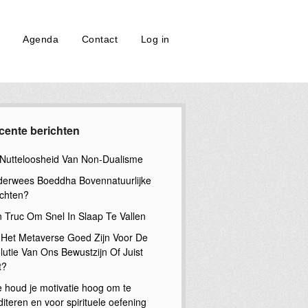
Agenda
Contact
Log in
cente berichten
Nutteloosheid Van Non-Dualisme
erwees Boeddha Bovennatuurlijke
chten?
n Truc Om Snel In Slaap Te Vallen
 Het Metaverse Goed Zijn Voor De
lutie Van Ons Bewustzijn Of Juist
t?
 houd je motivatie hoog om te
iteren en voor spirituele oefening