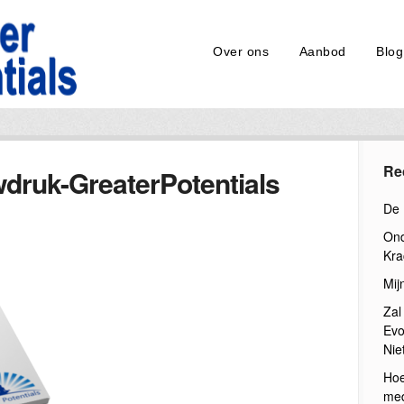
Over ons
Aanbod
Blog
Re
druk-GreaterPotentials
De 
Ond
Kra
Mij
Zal
Evo
Nie
Hoe
med