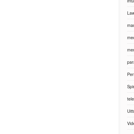
int
Law
man
med
men
par
Per
Spi
tel
Uit
Vid