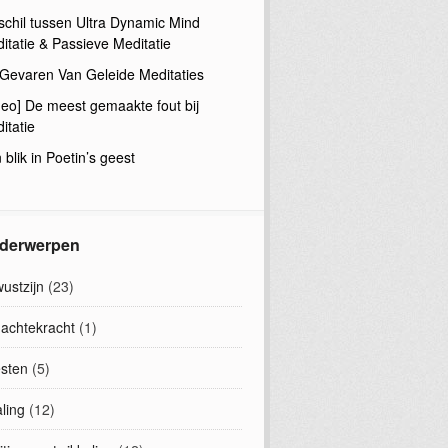
schil tussen Ultra Dynamic Mind
itatie & Passieve Meditatie
Gevaren Van Geleide Meditaties
deo] De meest gemaakte fout bij
itatie
 blik in Poetin’s geest
derwerpen
ustzijn
(23)
achtekracht
(1)
sten
(5)
ling
(12)