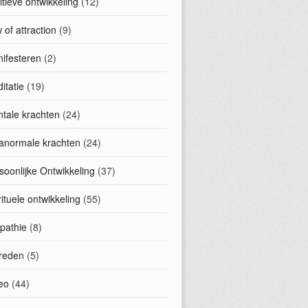
uitieve ontwikkeling
(12)
 of attraction
(9)
ifesteren
(2)
itatie
(19)
tale krachten
(24)
anormale krachten
(24)
soonlijke Ontwikkeling
(37)
rituele ontwikkeling
(55)
epathie
(8)
treden
(5)
eo
(44)