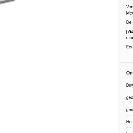
Ver
Med
De 
[Vi
med
Een
On
Bew
ged
gee
Hea