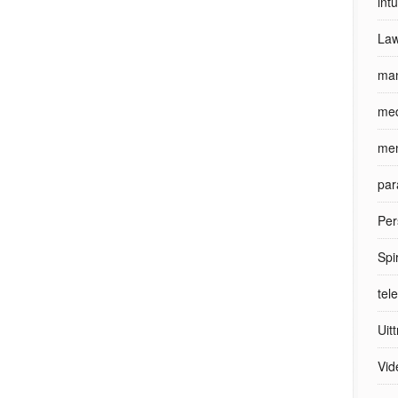
int
Law
man
med
men
par
Per
Spi
tel
Uit
Vid