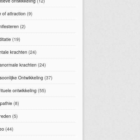
uitieve ontwikkeling
(12)
 of attraction
(9)
ifesteren
(2)
itatie
(19)
tale krachten
(24)
anormale krachten
(24)
soonlijke Ontwikkeling
(37)
rituele ontwikkeling
(55)
epathie
(8)
treden
(5)
eo
(44)