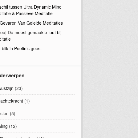
schil tussen Ultra Dynamic Mind
itatie & Passieve Meditatie
Gevaren Van Geleide Meditaties
deo] De meest gemaakte fout bij
itatie
 blik in Poetin’s geest
derwerpen
ustzijn
(23)
achtekracht
(1)
sten
(5)
ling
(12)