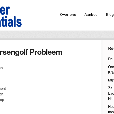
Over ons
Aanbod
Blog
Re
sengolf Probleem
De 
Ond
en
Kra
Mij
Zal
ment
Evo
en,
Nie
 op
Hoe
med