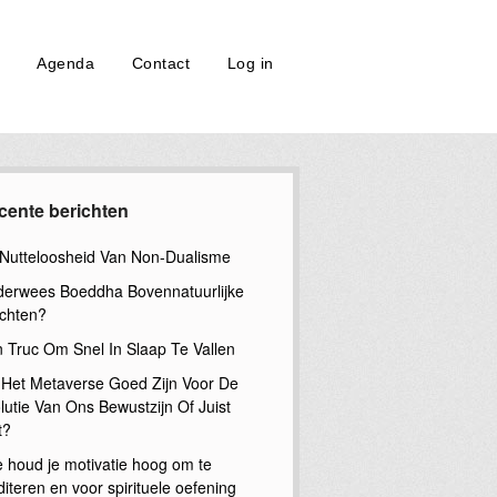
Agenda
Contact
Log in
cente berichten
Nutteloosheid Van Non-Dualisme
erwees Boeddha Bovennatuurlijke
chten?
n Truc Om Snel In Slaap Te Vallen
 Het Metaverse Goed Zijn Voor De
lutie Van Ons Bewustzijn Of Juist
t?
 houd je motivatie hoog om te
iteren en voor spirituele oefening