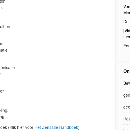
ten
Ver
ns
Med
De 
elften
[Vi
med
at
Een
atie
onisatie
On
n
Bew
ven
ged
e
gee
ling,
ming…
Hea
boek (Klik hier voor
Het Zensatie Handboek
)