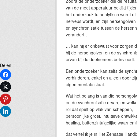
Zodra de onderzoeker die de resulta
van de meet apperatuur bekijkt tijde
het onderzoek te analytisch wordt of
nerveus wordt, en zijn hersengolven
en synchronisatie tussen de hersenh
verandert…
… kan hij er onbewust voor zorgen d
hij de hersengolven en de synchronis
ervan bij de deelnemers beïnvloedt.
Delen
Een onderzoeker kan zelfs de synchr
Facebook
verhinderen, enkel en alleen door zij
eigen mentale staat.
Twitter
Wat het belang is van die hersengol
Pinterest
en de synchronisatie ervan, en welk
rol dat spelt op vlak van scheppen,
LinkedIn
persoonlijke groei, intuïtieve ontwikke
healing, buitenzintuigelijke waarne
dat vertel ik je in Het Zensatie Hand