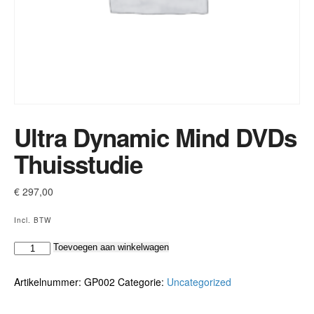
Ultra Dynamic Mind DVDs
Thuisstudie
€
297,00
Incl. BTW
Ultra
Toevoegen aan winkelwagen
Dynamic
Mind
Artikelnummer:
GP002
Categorie:
Uncategorized
DVDs
Thuisstudie