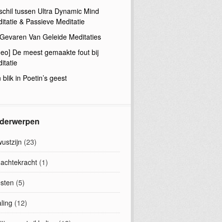
schil tussen Ultra Dynamic Mind
itatie & Passieve Meditatie
Gevaren Van Geleide Meditaties
deo] De meest gemaakte fout bij
itatie
 blik in Poetin’s geest
derwerpen
ustzijn
(23)
achtekracht
(1)
sten
(5)
ling
(12)