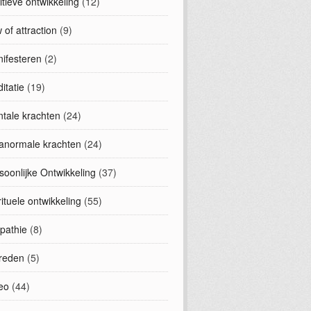
uitieve ontwikkeling
(12)
 of attraction
(9)
ifesteren
(2)
itatie
(19)
tale krachten
(24)
anormale krachten
(24)
soonlijke Ontwikkeling
(37)
rituele ontwikkeling
(55)
epathie
(8)
treden
(5)
eo
(44)