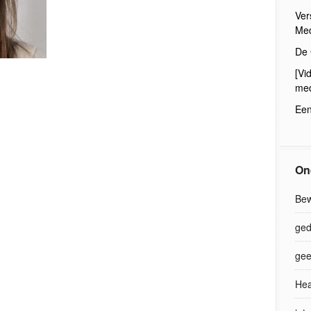
Ver
Med
De 
[Vi
med
Een
On
Bew
ged
gee
Hea