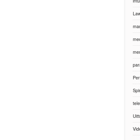
int
Law
man
med
men
par
Per
Spi
tel
Uit
Vid