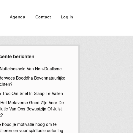
Agenda
Contact
Log in
cente berichten
Nutteloosheid Van Non-Dualisme
erwees Boeddha Bovennatuurlijke
chten?
n Truc Om Snel In Slaap Te Vallen
 Het Metaverse Goed Zijn Voor De
lutie Van Ons Bewustzijn Of Juist
t?
 houd je motivatie hoog om te
iteren en voor spirituele oefening