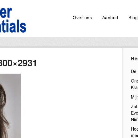
Over ons
Aanbod
Blog
Re
-300×2931
De 
Ond
Kra
Mij
Zal
Evo
Nie
Hoe
med