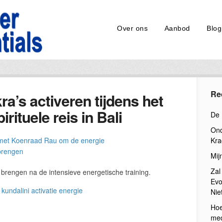
Over ons
Aanbod
Blog
Re
ra’s activeren tijdens het
irituele reis in Bali
De 
Ond
Kra
Mij
Zal
 brengen na de intensieve energetische training.
Evo
Nie
Hoe
med