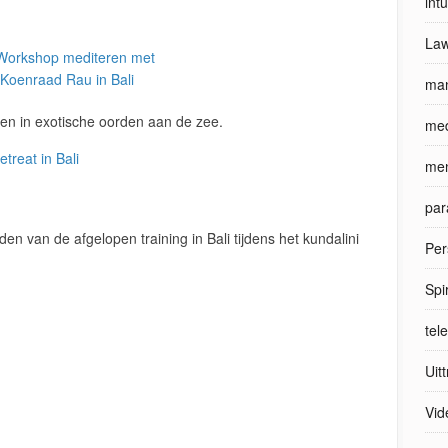
int
Law
man
en in exotische oorden aan de zee.
med
men
par
n van de afgelopen training in Bali tijdens het kundalini
Per
Spi
tel
Uit
Vid