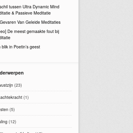
schil tussen Ultra Dynamic Mind
itatie & Passieve Meditatie
Gevaren Van Geleide Meditaties
deo] De meest gemaakte fout bij
itatie
 blik in Poetin’s geest
derwerpen
ustzijn
(23)
achtekracht
(1)
sten
(5)
ling
(12)