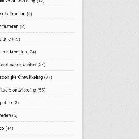
uitieve ontwikkeling
(12)
 of attraction
(9)
ifesteren
(2)
itatie
(19)
tale krachten
(24)
anormale krachten
(24)
soonlijke Ontwikkeling
(37)
rituele ontwikkeling
(55)
epathie
(8)
treden
(5)
eo
(44)