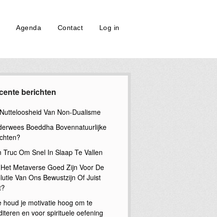
Agenda
Contact
Log in
cente berichten
Nutteloosheid Van Non-Dualisme
erwees Boeddha Bovennatuurlijke
chten?
n Truc Om Snel In Slaap Te Vallen
 Het Metaverse Goed Zijn Voor De
lutie Van Ons Bewustzijn Of Juist
t?
 houd je motivatie hoog om te
iteren en voor spirituele oefening