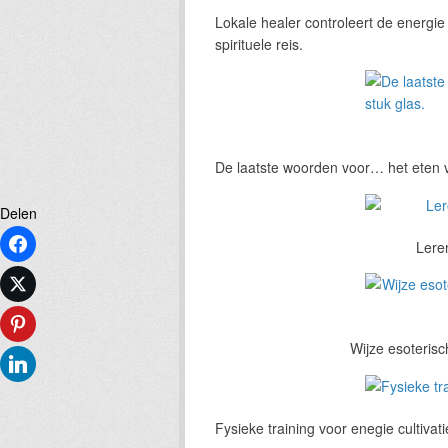
Lokale healer controleert de energie
spirituele reis.
De laatste woorden voor… het eten v
Delen
Facebook
Lere
Twitter
Pinterest
Wijze esoterisc
LinkedIn
Fysieke training voor enegie cultivati