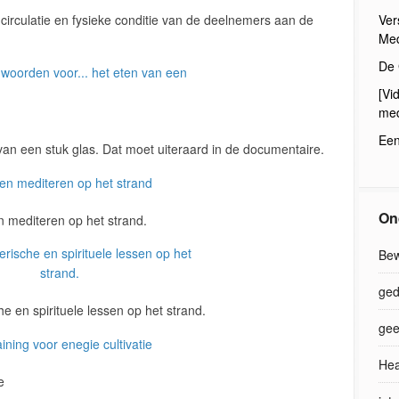
 circulatie en fysieke conditie van de deelnemers aan de
Ver
Med
De 
[Vi
med
Een
an een stuk glas. Dat moet uiteraard in de documentaire.
On
n mediteren op het strand.
Bew
ged
he en spirituele lessen op het strand.
gee
Hea
e