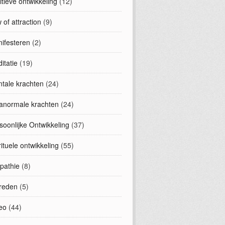
uitieve ontwikkeling
(12)
 of attraction
(9)
ifesteren
(2)
itatie
(19)
tale krachten
(24)
anormale krachten
(24)
soonlijke Ontwikkeling
(37)
rituele ontwikkeling
(55)
epathie
(8)
treden
(5)
eo
(44)