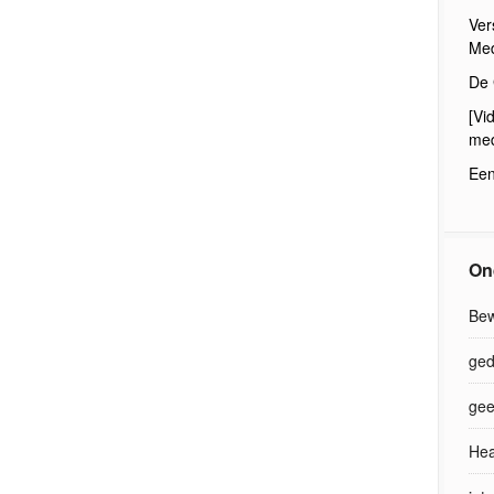
Ver
Med
De 
[Vi
med
Een
On
Bew
ged
gee
Hea