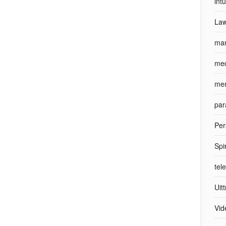
int
Law
man
med
men
par
Per
Spi
tel
Uit
Vid