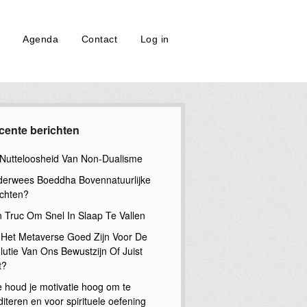
Agenda
Contact
Log in
cente berichten
Nutteloosheid Van Non-Dualisme
erwees Boeddha Bovennatuurlijke
chten?
n Truc Om Snel In Slaap Te Vallen
 Het Metaverse Goed Zijn Voor De
lutie Van Ons Bewustzijn Of Juist
t?
 houd je motivatie hoog om te
iteren en voor spirituele oefening