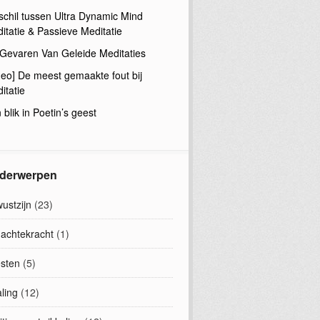
schil tussen Ultra Dynamic Mind
itatie & Passieve Meditatie
Gevaren Van Geleide Meditaties
deo] De meest gemaakte fout bij
itatie
 blik in Poetin’s geest
derwerpen
ustzijn
(23)
achtekracht
(1)
sten
(5)
ling
(12)