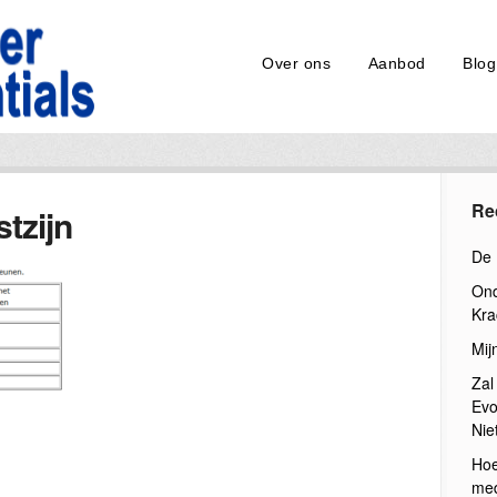
Over ons
Aanbod
Blog
Re
tzijn
De 
Ond
Kra
Mij
Zal
Evo
Nie
Hoe
med