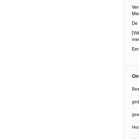
Ver
Med
De 
[Vi
med
Een
On
Bew
ged
gee
Hea