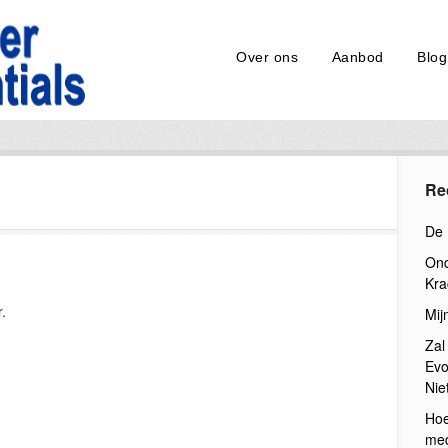
Over ons
Aanbod
Blog
Re
De 
Ond
Kra
.
Mij
Zal
Evo
Nie
Hoe
med