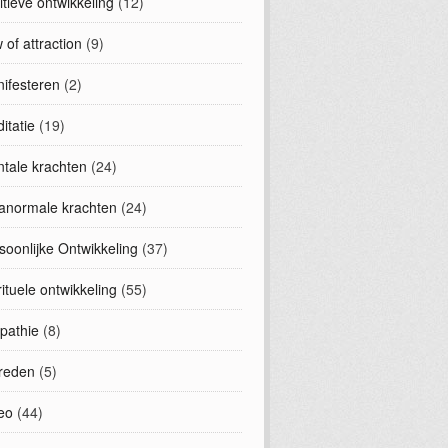
uitieve ontwikkeling
(12)
 of attraction
(9)
ifesteren
(2)
itatie
(19)
tale krachten
(24)
anormale krachten
(24)
soonlijke Ontwikkeling
(37)
rituele ontwikkeling
(55)
epathie
(8)
treden
(5)
eo
(44)