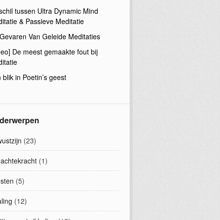
schil tussen Ultra Dynamic Mind
itatie & Passieve Meditatie
Gevaren Van Geleide Meditaties
deo] De meest gemaakte fout bij
itatie
 blik in Poetin’s geest
derwerpen
ustzijn
(23)
achtekracht
(1)
sten
(5)
ling
(12)