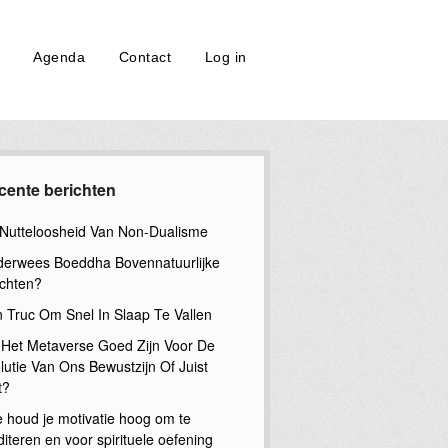
Agenda
Contact
Log in
cente berichten
Nutteloosheid Van Non-Dualisme
erwees Boeddha Bovennatuurlijke
chten?
n Truc Om Snel In Slaap Te Vallen
 Het Metaverse Goed Zijn Voor De
lutie Van Ons Bewustzijn Of Juist
t?
 houd je motivatie hoog om te
iteren en voor spirituele oefening