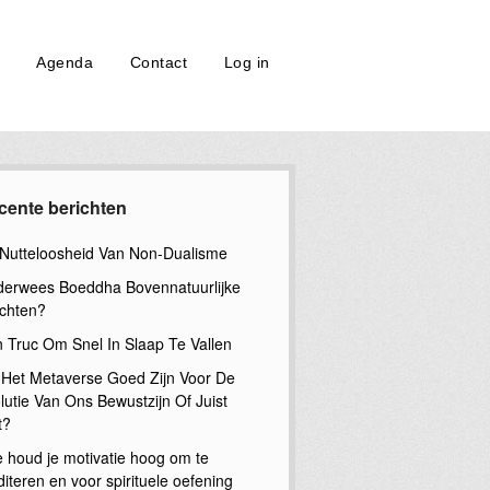
Agenda
Contact
Log in
cente berichten
Nutteloosheid Van Non-Dualisme
erwees Boeddha Bovennatuurlijke
chten?
n Truc Om Snel In Slaap Te Vallen
 Het Metaverse Goed Zijn Voor De
lutie Van Ons Bewustzijn Of Juist
t?
 houd je motivatie hoog om te
iteren en voor spirituele oefening