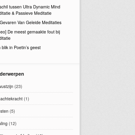
schil tussen Ultra Dynamic Mind
itatie & Passieve Meditatie
Gevaren Van Geleide Meditaties
deo] De meest gemaakte fout bij
itatie
 blik in Poetin’s geest
derwerpen
ustzijn
(23)
achtekracht
(1)
sten
(5)
ling
(12)