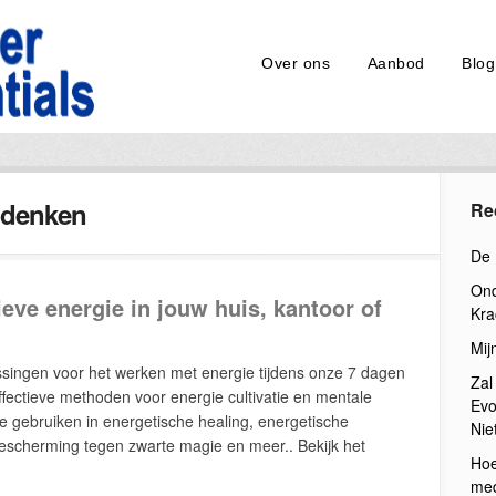
Over ons
Aanbod
Blog
f denken
Re
De 
Ond
eve energie in jouw huis, kantoor of
Kra
Mij
ingen voor het werken met energie tijdens onze 7 dagen
Zal
ffectieve methoden voor energie cultivatie en mentale
Evo
he gebruiken in energetische healing, energetische
Nie
bescherming tegen zwarte magie en meer.. Bekijk het
Hoe
med