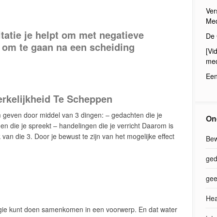
Ver
Med
atie je helpt om met negatieve
De 
 om te gaan na een scheiding
[Vi
med
Een
kelijkheid Te Scheppen
m geven door middel van 3 dingen: – gedachten die je
On
n die je spreekt – handelingen die je verricht Daarom is
 van die 3. Door je bewust te zijn van het mogelijke effect
Bew
ged
gee
Hea
rgie kunt doen samenkomen in een voorwerp. En dat water