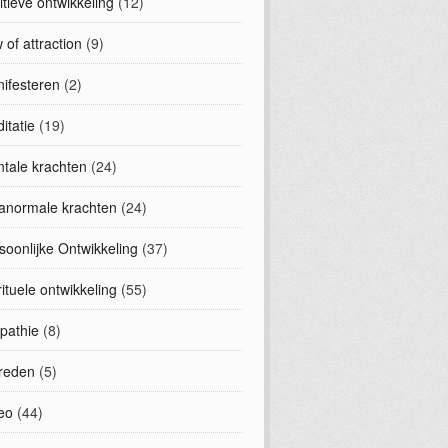
uitieve ontwikkeling
(12)
 of attraction
(9)
ifesteren
(2)
itatie
(19)
tale krachten
(24)
anormale krachten
(24)
soonlijke Ontwikkeling
(37)
rituele ontwikkeling
(55)
epathie
(8)
treden
(5)
eo
(44)